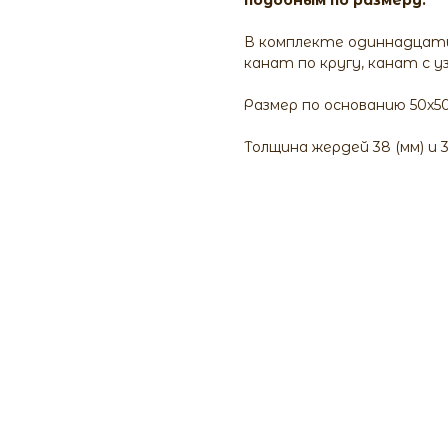
подобным по размеру.
В комплекте одиннадцать 
канат по кругу, канат с уз
Размер по основанию 50х50 (
Толщина жердей 38 (мм) и 3