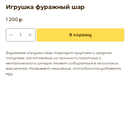
Игрушка фуражный шар
1 200
р.
В корзину
Фуражная игрушка Шар подходит крупным и средним
попугаям. Изготовлена из прочного пластика и
металического штыря. Может собираться в нескольких
вариантах. Развивает мышление, способность добывать
еду.