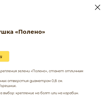
ушка «Полено»
ну
крепления зелени «Полено», станет отличным
зных отверстия диаметром 0,8 см.
/орешник.
а выбор: крепление на болт или на карабин.