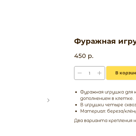
Фуражная игр
450
р.
В корзи
Фуражная игрушка для 
дополнением в клетке.
В игрушки четыре скво
Материал: береза/клён
Два варианта крепления н