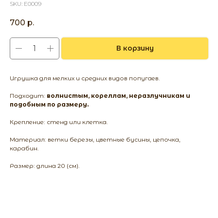
SKU:
E0009
700
р.
В корзину
Игрушка для мелких и средних видов попугаев.
Подходит:
волнистым, кореллам, неразлучникам и
подобным по размеру.
Крепление: стенд или клетка.
Материал: ветки березы, цветные бусины, цепочка,
карабин.
Размер: длина 20 (см).